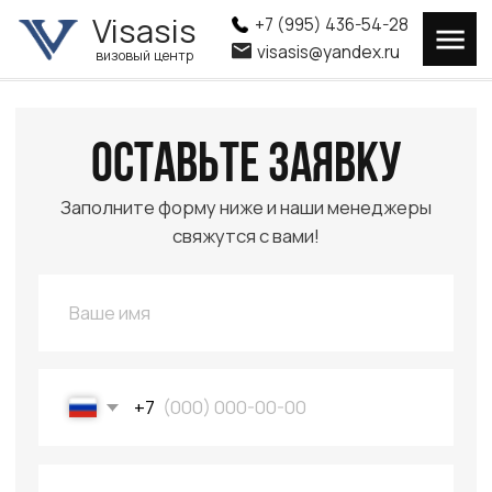
Visasis
Visasis
+7 (995) 436-54-28
+7 (995) 436-54-28
visasis@yandex.ru
visasis@yandex.ru
визовый центр
визовый центр
Оставьте заявку
Заполните форму ниже и наши менеджеры
свяжутся с вами!
+7
Даю согласие на обработку персональных данных
Отправить