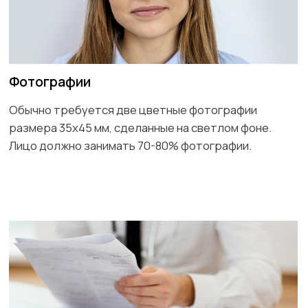
Выписки с банковского счета за последние 3-6
месяцев, справка с места работы с указанием
должности и зарплаты, либо иные документы,
подтверждающие наличие средств.
Подтверждение цели поездки
Это могут быть брони гостиниц, приглашение от
частного лица или организации, либо другие
документы, подтверждающие цель и условия вашей
поездки.