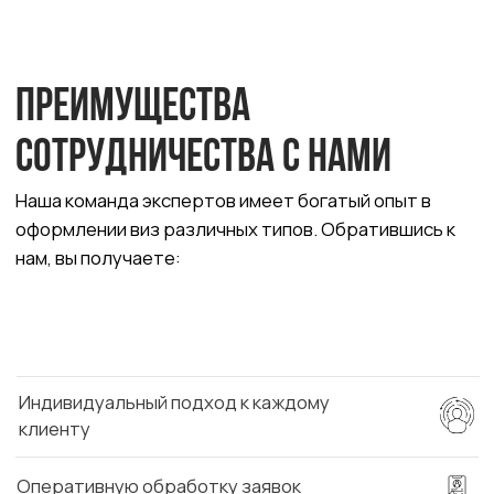
visasis@yandex.ru
ОГРН 324210000030888
Почта для связи
ИНН 213003387191
Социальные сети
О КОМПАНИИ
СТРАНЫ
Европа
О нас
Азия
Работа за рубежом
Австралия и прочее
АТЭС
Америка и Великобритания
ВНЖ и ПМЖ
Контакты
Все права защищены
Политика конфиденциальности