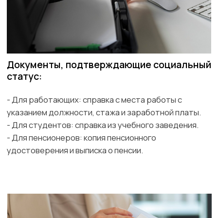
Наша команда экспертов имеет богатый опыт в
оформлении виз различных типов. Обратившись к
нам, вы получаете:
Индивидуальный подход к каждому
клиенту
Оперативную обработку заявок
Высокий процент одобрения виз
Консультации по всем вопросам
визового оформления
Возможность заказать разрешение на
въезд онлайн
Мы ценим ваше время, поэтому берем на себя все