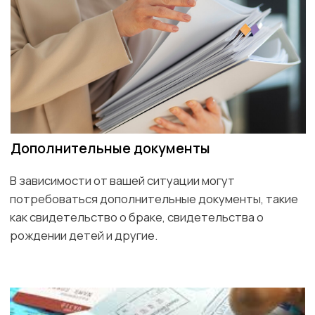
хлопоты по оформлению. Вам не придется стоять в
очередях и разбираться в тонкостях визового
законодательства – мы сделаем это за вас.
Оказываем помощь в
оформлении
Вот основные шаги, которые необходимо
выполнить для получения визы:
Заявка
Выбор визы