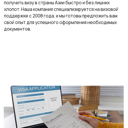
Заполненная анкета
Обычно доступна на сайте консульства страны,
куда вы направляетесь. Анкету нужно заполнить на
английском языке или на языке страны.
Заграничный паспорт
Должен быть действителен как минимум три
месяца после предполагаемой даты выезда из
страны, содержать минимум две пустые страницы и
быть выдан не более 10 лет назад.