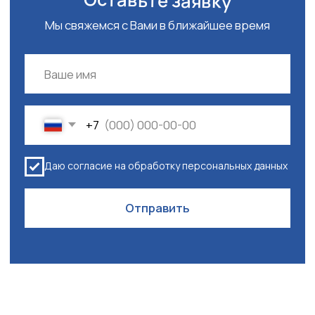
специалисты всегда готовы ответить на ваши вопросы
и предоставить актуальную информацию о статусе
вашей заявки.
Не тратьте время на самостоятельное оформление –
доверьте эту задачу профессионалам. Закажите
помощь в получении визы прямо сейчас, и мы сделаем
все возможное, чтобы ваша поездка в Азию
состоялась без проблем и задержек.
Визовый центр VISASIS – ваш надежный партнер в мире
путешествий. Мы знаем, как важно для вас получить
разрешение на въезд вовремя и без лишних стрессов.
Обратитесь к нам, и вы убедитесь, что оформление
визы может быть простым и приятным процессом.
Заказать визу
Visasis
+7 (995) 436-54-28
визовый центр
Телефон для связи