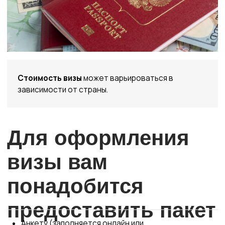
Visasis
+7 (995) 436-54-28
визовый центр
Телефон для связи
visasis@yandex.ru
ОГРН 324210000030888
Почта для связи
ИНН 213003387191
Социальные сети
О КОМПАНИИ
СТРАНЫ
Европа
О нас
Азия
Работа за рубежом
Австралия и прочее
АТЭС
Америка и Великобритания
ВНЖ и ПМЖ
Контакты
Все права защищены
Политика конфиденциальности