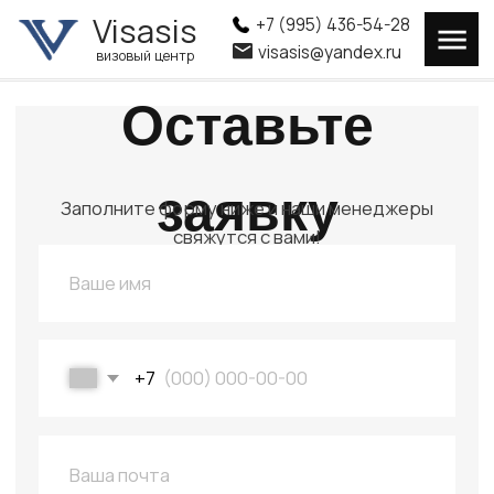
Visasis
Visasis
+7 (995) 436-54-28
+7 (995) 436-54-28
visasis@yandex.ru
visasis@yandex.ru
визовый центр
визовый центр
Оставьте
заявку
Заполните форму ниже и наши менеджеры
свяжутся с вами!
+7
Даю согласие на обработку персональных данных
Отправить